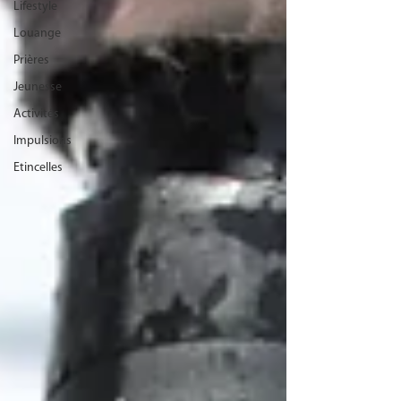
Lifestyle
Louange
Prières
Jeunesse
Activités
Impulsions
Etincelles