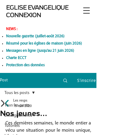
EGLISE EVANGELIQUE
CONNEXION
NEWS
:
Nouvelle gazette (juillet-août 2026)
Résumé pour les églises de maison (juin 2026)
Messages en ligne (jusqu'au 21 juin 2026)
Charte ECCT
Protection des données
S'inscrire
Post
Tous les posts
Les resps
Tous les posts
13 mai 2020
Nos jeunes...
Enseignements
Ces dernières semaines, le monde entier a 
Tutoriels
vécu une situation pour le moins unique, 