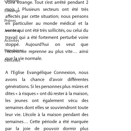
Lifestyle
voire étrange. Tout s’est arrêté pendant 2 
mois ! Plusieurs secteurs ont été très 
Louange
affectés par cette situation; nous pensons 
Prières
en particulier au monde médical et la 
vente qui ont été très sollicités, ou celui du 
Jeunesse
travail qui a été fortement perturbé voire 
Activités
stoppé. Aujourd’hui on veut que 
Impulsions
l’économie reprenne au plus vite… ainsi 
que la vie normale.
Etincelles
A l'Eglise Evangélique Connexion, nous 
avons la chance d’avoir différentes 
générations. Si les personnes plus mûres et 
dites « à risques » ont dû rester à la maison, 
les jeunes ont également vécu des 
semaines dont elles se souviendront toute 
leur vie. L’école à la maison pendant des 
semaines… Cette période a été marquée 
par la joie de pouvoir dormir plus 