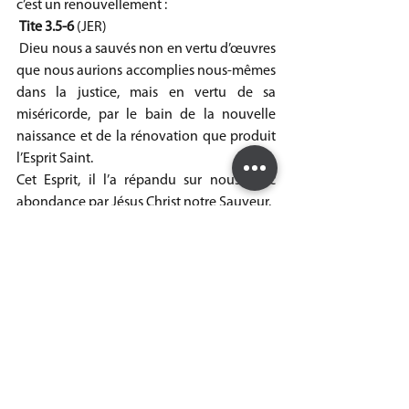
c’est un renouvellement :
Tite 3.5-6 
(JER)
 Dieu nous a sauvés non en vertu d’œuvres 
que nous aurions accomplies nous-mêmes 
dans la justice, mais en vertu de sa 
miséricorde, par le bain de la nouvelle 
naissance et de la rénovation que produit 
l’Esprit Saint.
Cet Esprit, il l’a répandu sur nous avec 
abondance par Jésus Christ notre Sauveur.
Retenons dans ces versets la notion de 
l’abondance et de la rénovation (ou aussi 
renouvellement). 
En Christ, toute chose devienne nouvelle 
(2 Cor 5.17) par son Esprit abondamment 
répandu sur nous. 