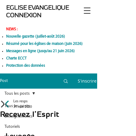
EGLISE EVANGELIQUE
CONNEXION
NEWS
:
Nouvelle gazette (juillet-août 2026)
Résumé pour les églises de maison (juin 2026)
Messages en ligne (jusqu'au 21 juin 2026)
Charte ECCT
Protection des données
S'inscrire
Post
Tous les posts
Les resps
Tous les posts
31 mai 2020
Recevez l'Esprit
Enseignements
Tutoriels