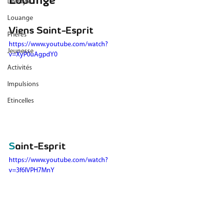
Louange
Lifestyle
Louange
Viens Saint-Esprit
Prières
https://www.youtube.com/watch?
Jeunesse
v=XyP0uAgpdY0
Activités
Impulsions
Etincelles
S
aint-Esprit
https://www.youtube.com/watch?
v=3f6lVPH7MnY