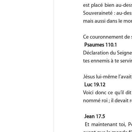
est placé bien au-des
Souveraineté : au-des
mais aussi dans le mon
Ce couronnement de so
Psaumes 110.1
Déclaration du Seigneu
tes ennemis à te servi
Jésus lui-même l’avait
Luc 19.12
Voici donc ce qu’il d
nommé roi ; il devait r
Jean 17.5
 Et maintenant toi, Père, glorifie-moi auprès de toi-même de la gloire que j’avais auprès de toi 