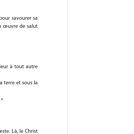
our savourer sa 
n œuvre de salut 
eur à tout autre 
 »
ste. Là, le Christ 