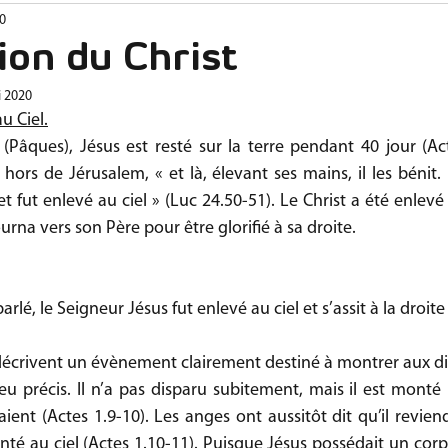
0
ctivités
Impulsions
Etincelles
ion du Christ
i 2020
u Ciel.
(Pâques), Jésus est resté sur la terre pendant 40 jour (Acte
ors de Jérusalem, « et là, élevant ses mains, il les bénit. 
a et fut enlevé au ciel » (Luc 24.50-51). Le Christ a été enlevé
ourna vers son Père pour être glorifié à sa droite.
arlé, le Seigneur Jésus fut enlevé au ciel et s’assit à la droit
 décrivent un évènement clairement destiné à montrer aux dis
ieu précis. Il n’a pas disparu subitement, mais il est monté
daient (Actes 1.9-10). Les anges ont aussitôt dit qu’il revie
nté au ciel (Actes 1.10-11). Puisque Jésus possédait un corp