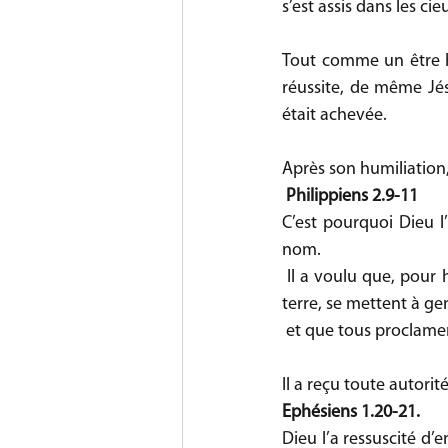
s’est assis dans les ci
Tout comme un être h
réussite, de même Jés
était achevée. 
Après son humiliation
Philippiens 2.9-11
C’est pourquoi Dieu l
nom.
 Il a voulu que, pour honorer le nom de Jésus, tous les êtres, dans les cieux, sur la terre et sous la 
terre, se mettent à ge
 et que tous proclament
Il a reçu toute autorité
Ephésiens 1.20-21.
Dieu l’a ressuscité d’en