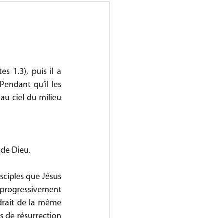
s 1.3), puis il a 
Pendant qu’il les 
 au ciel du milieu 
e de Dieu.
ciples que Jésus 
 progressivement 
ndrait de la même 
s de résurrection 