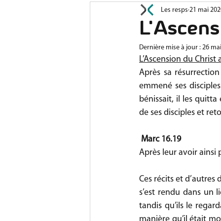
Les resps
21 mai 202
Prières
Jeunesse
A
L'Ascens
Dernière mise à jour :
26 ma
L’Ascension du Christ a
Après sa résurrection 
emmené ses disciples h
bénissait, il les quitt
de ses disciples et ret
Marc 16.19 
Après leur avoir ainsi p
Ces récits et d’autres
s’est rendu dans un l
tandis qu’ils le regar
manière qu’il était mo