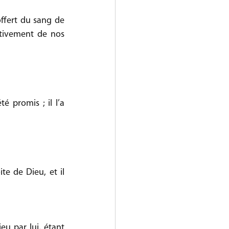
offert du sang de 
itivement de nos 
é promis ; il l’a 
te de Dieu, et il 
u par lui, étant 