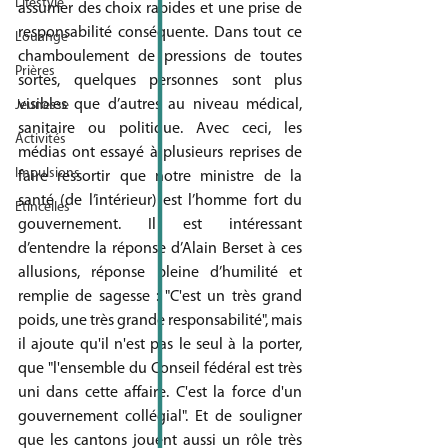
Lifestyle
assumer des choix rapides et une prise de  
responsabilité conséquente. Dans tout ce 
Louange
chamboulement de pressions de toutes 
Prières
sortes, quelques personnes sont plus 
visibles que d’autres au niveau médical, 
Jeunesse
sanitaire ou politique. Avec ceci, les 
Activités
médias ont essayé à plusieurs reprises de 
Impulsions
faire ressortir que notre ministre de la 
santé (de l’intérieur) est l’homme fort du 
Etincelles
gouvernement. Il est intéressant 
d’entendre la réponse d’Alain Berset à ces 
allusions, réponse pleine d’humilité et 
remplie de sagesse : "C'est un très grand 
poids, une très grande responsabilité", mais 
il ajoute qu'il n'est pas le seul à la porter, 
que "l'ensemble du Conseil fédéral est très 
uni dans cette affaire. C'est la force d'un 
gouvernement collégial". Et de souligner 
que les cantons jouent aussi un rôle très 