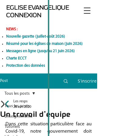
EGLISE EVANGELIQUE
CONNEXION
NEWS
:
Nouvelle gazette (juillet-août 2026)
Résumé pour les églises de maison (juin 2026)
Messages en ligne (jusqu'au 21 juin 2026)
Charte ECCT
Protection des données
S'inscrire
Post
Tous les posts
Les resps
Tous les posts
28 avr. 2020
Un travail d'équipe
Enseignements
Dans cette situation particulière face au 
Tutoriels
Covid-19, notre gouvernement doit 