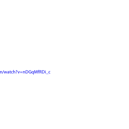
com/watch?v=nDGqMfRDi_c