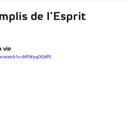
ctivités
Impulsions
Etincelles
mplis de l'Esprit
 vie
com/watch?v=blPWyqOOdPE