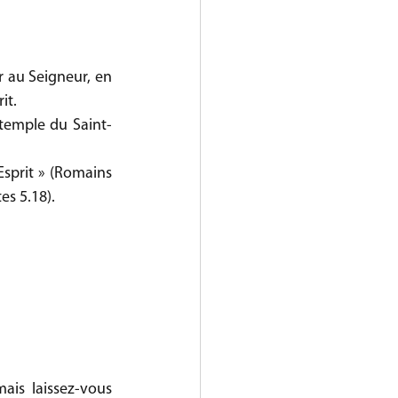
r au Seigneur, en 
it. 
 temple du Saint-
Esprit » (Romains 
es 5.18). 
is laissez-vous 