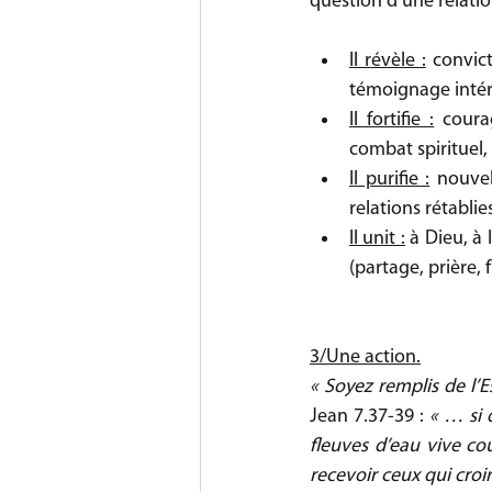
question d’une relatio
Il révèle :
 convic
témoignage intérie
Il fortifie :
 coura
combat spirituel, 
Il purifie :
 nouvel
relations rétabli
Il unit :
 à Dieu, à 
(partage, prière,
3/Une action.
« Soyez remplis de l’Es
Jean 7.37-39 : 
« … si q
fleuves d’eau vive cou
recevoir ceux qui croi