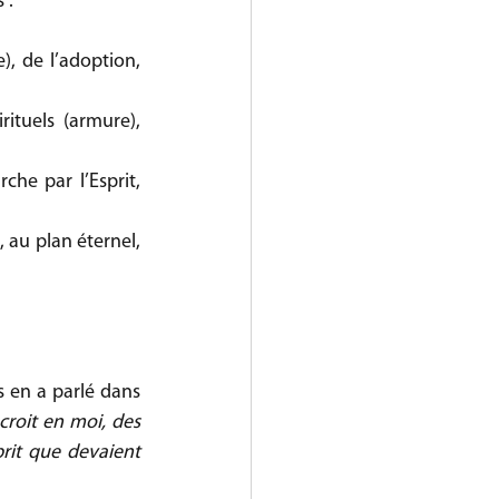
 : 
, de l’adoption, 
ituels (armure), 
che par l’Esprit, 
, au plan éternel, 
 en a parlé dans 
croit en moi, des 
prit que devaient 