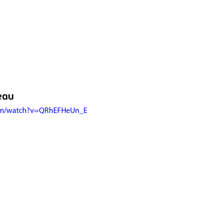
eau 
com/watch?v=QRhEFHeUn_E