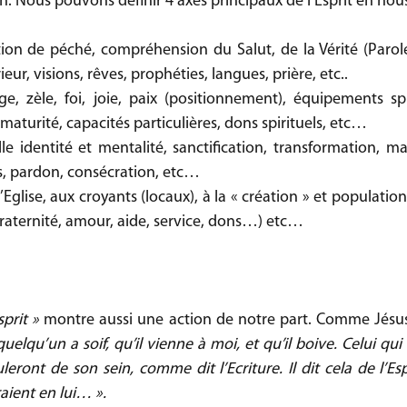
n. Nous pouvons définir 4 axes principaux de l’Esprit en nous
tion de péché, compréhension du Salut, de la Vérité (Parole)
ur, visions, rêves, prophéties, langues, prière, etc..
ge, zèle, foi, joie, paix (positionnement), équipements spir
maturité, capacités particulières, dons spirituels, etc… 
le identité et mentalité, sanctification, transformation, mar
es, pardon, consécration, etc…
l’Eglise, aux croyants (locaux), à la « création » et population
 fraternité, amour, aide, service, dons…) etc…
prit »
 montre aussi une action de notre part. Comme Jésus
uelqu’un a soif, qu’il vienne à moi, et qu’il boive. Celui qui 
leront de son sein, comme dit l’Ecriture. Il dit cela de l’Es
raient en lui… ».