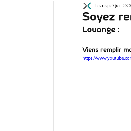
Les resps
7 juin 2020
Prières
Jeunesse
A
Soyez re
Louange : 
Viens remplir ma
https://www.youtube.