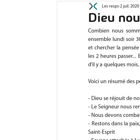
Les resps
2 juil. 2020
Prières
Jeunesse
A
Dieu nou
Combien nous sommes
ensemble lundi soir 3
et chercher la pensée 
les 2 heures passer...
d'il y a quelques mois
Voici un résumé des pe
- Dieu se réjouit de n
- Le Seigneur nous re
- Nous devons combattr
- Restons dans la paix
Saint-Esprit