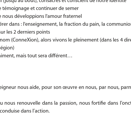
i (jusqu’au bout), consacrés et conscient de notre identité
 le témoignage et continuer de semer
e nous développions l'amour fraternel
er dans : l'enseignement, la fraction du pain, la communion 
sur les 2 derniers points
nom (ConneXion), alors vivons le pleinement (dans les 4 direc
 région)
aiment, mais tout sera différent…
Seigneur nous aide, pour son œuvre en nous, par nous, parm
u nous renouvelle dans la passion, nous fortifie dans l’onct
 conduise dans l’action.