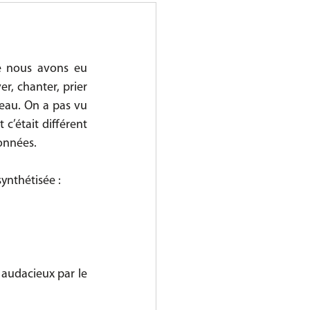
 nous avons eu 
, chanter, prier 
eau. On a pas vu 
c’était différent 
données.
ynthétisée :
audacieux par le 